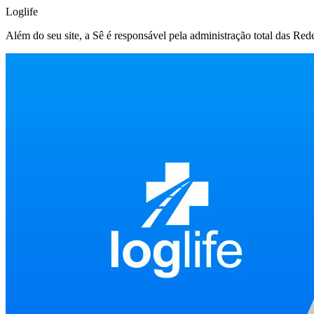
Loglife
Além do seu site, a Sê é responsável pela administração total das Red